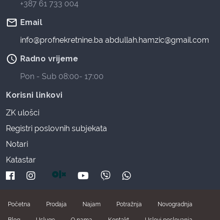
+387 61 733 004
mail_outline
Email
info@profnekretnine.ba
abdullah.hamzic@gmail.com
access_time
Radno vrijeme
Pon - Sub 08:00- 17:00
Korisni linkovi
ZK ulošci
Registri poslovnih subjekata
Notari
Katastar
Početna
Prodaja
Najam
Potražnja
Novogradnja