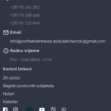
+387 62 245 363
+387 62 396 944
+387 61 733 004
mail_outline
Email
info@profnekretnine.ba
abdullah.hamzic@gmail.com
access_time
Radno vrijeme
Pon - Sub 08:00- 17:00
Korisni linkovi
ZK ulošci
Registri poslovnih subjekata
Notari
Katastar