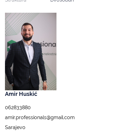
Amir Huskić
062833880
amir.professionals@gmail.com
Sarajevo