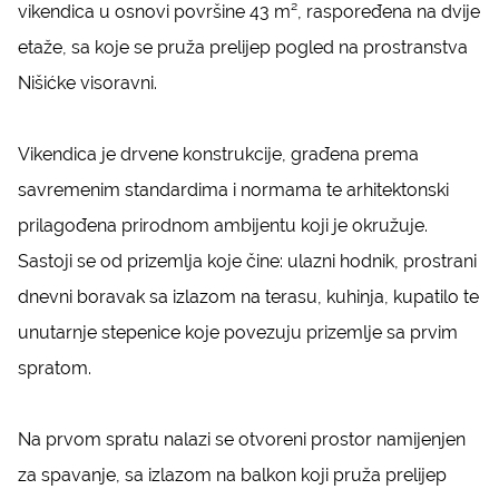
vikendica u osnovi površine 43 m², raspoređena na dvije
etaže, sa koje se pruža prelijep pogled na prostranstva
Nišićke visoravni.
Vikendica je drvene konstrukcije, građena prema
savremenim standardima i normama te arhitektonski
prilagođena prirodnom ambijentu koji je okružuje.
Sastoji se od prizemlja koje čine: ulazni hodnik, prostrani
dnevni boravak sa izlazom na terasu, kuhinja, kupatilo te
unutarnje stepenice koje povezuju prizemlje sa prvim
spratom.
Na prvom spratu nalazi se otvoreni prostor namijenjen
za spavanje, sa izlazom na balkon koji pruža prelijep