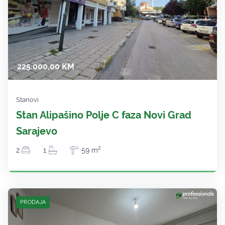
225.000,00 KM
Stanovi
Stan Alipašino Polje C faza Novi Grad
Sarajevo
2
2
1
59 m
PRODAJA