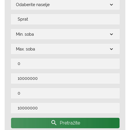
Odaberite naselje
Min. soba
Max. soba
search
Pretražite