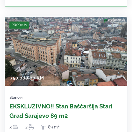
PRODAJA
750.000,00 KM
Stanovi
EKSKLUZIVNO!! Stan Baščaršija Stari
Grad Sarajevo 89 m2
2
3
2
89 m