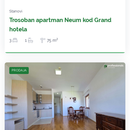
Stanovi
Trosoban apartman Neum kod Grand
hotela
2
3
1
75 m
PRODAJA