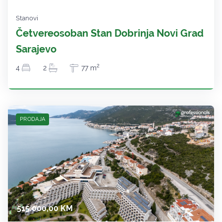
Stanovi
Četvereosoban Stan Dobrinja Novi Grad
Sarajevo
2
4
2
77 m
PRODAJA
515.000,00 KM