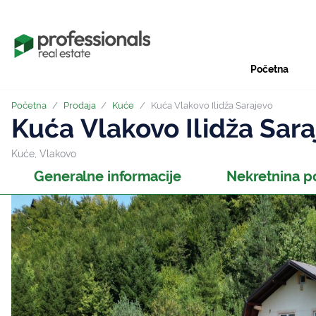
Početna
Početna
/
Prodaja
/
Kuće
/
Kuća Vlakovo Ilidža Sarajevo
Kuća Vlakovo Ilidža Sara
Kuće, Vlakovo
Generalne informacije
Nekretnina p