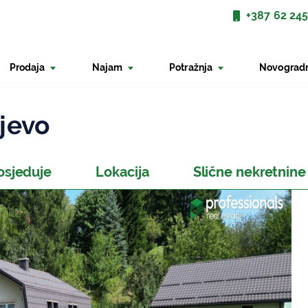
+387 62 245
Prodaja
Najam
Potražnja
Novograd
jevo
osjeduje
Lokacija
Slične nekretnine