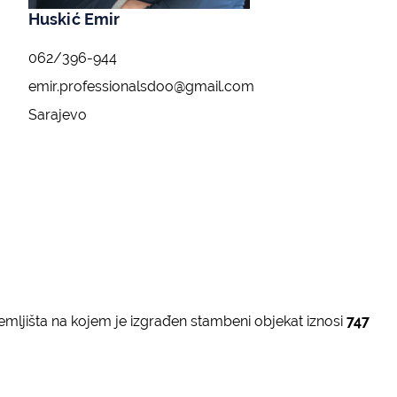
Huskić Emir
062/396-944
emir.professionalsdoo@gmail.com
Sarajevo
emljišta na kojem je izgrađen stambeni objekat iznosi
747