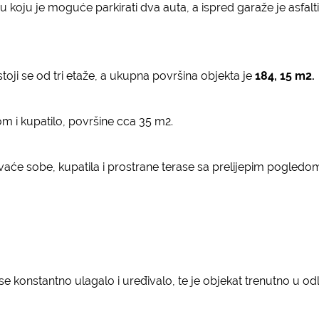
u koju je moguće parkirati dva auta, a ispred garaže je asfalt
a
oji se od tri etaže, a ukupna površina objekta je
184, 15 m2.
om i kupatilo, površine cca 35 m2.
će sobe, kupatila i prostrane terase sa prelijepim pogledom. 
se konstantno ulagalo i uređivalo, te je objekat trenutno u o