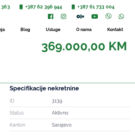
 363
+387 62 396 944
+387 61 733 004
nja
Blog
Usluge
O nama
Kontakt
369.000,00 KM
Specifikacije nekretnine
ID
3139
Status
Aktivno
Kanton
Sarajevo