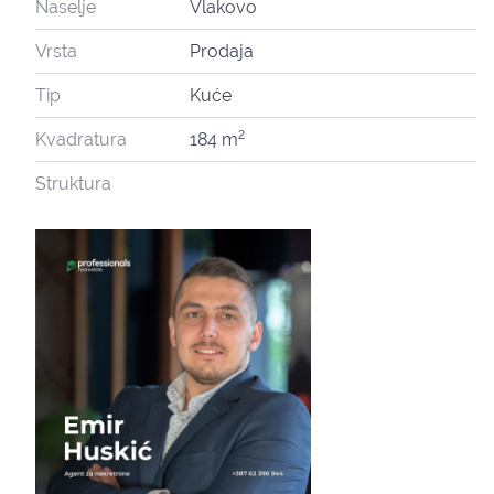
Naselje
Vlakovo
Vrsta
Prodaja
Tip
Kuće
2
Kvadratura
184 m
Struktura