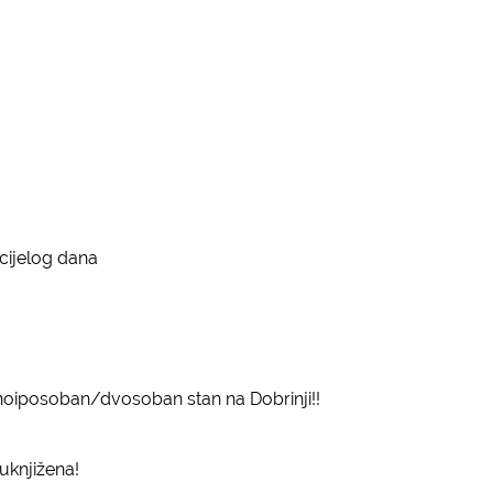
cijelog dana
oiposoban/dvosoban stan na Dobrinji!!
uknjižena!