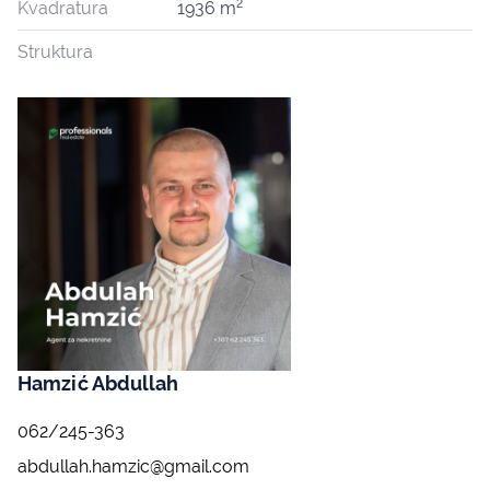
2
Kvadratura
1936 m
Struktura
Hamzić Abdullah
062/245-363
abdullah.hamzic@gmail.com