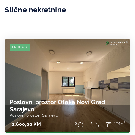
Slične nekretnine
PRODAJA
Poslovni prostor Otoka Novi Grad
Sarajevo
Poslovni prostori, Sarajevo
2
3
1
104
2.600,00 KM
m