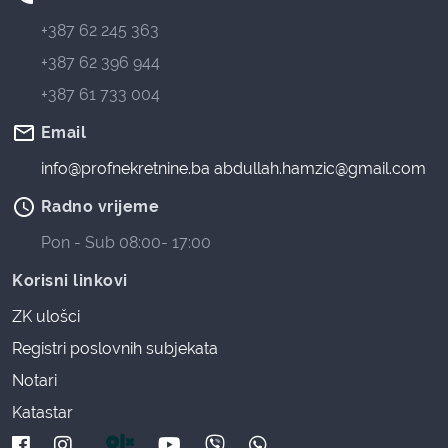
+387 62 245 363
+387 62 396 944
+387 61 733 004
mail_outline
Email
info@profnekretnine.ba
abdullah.hamzic@gmail.com
access_time
Radno vrijeme
Pon - Sub 08:00- 17:00
Korisni linkovi
ZK ulošci
Registri poslovnih subjekata
Notari
Katastar