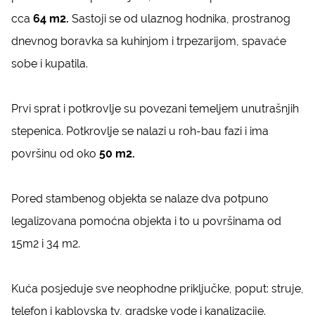
cca
64 m2.
Sastoji se od ulaznog hodnika, prostranog
dnevnog boravka sa kuhinjom i trpezarijom, spavaće
sobe i kupatila.
Prvi sprat i potkrovlje su povezani temeljem unutrašnjih
stepenica. Potkrovlje se nalazi u roh-bau fazi i ima
površinu od oko
50 m2.
Pored stambenog objekta se nalaze dva potpuno
legalizovana pomoćna objekta i to u površinama od
15m2 i 34 m2.
Kuća posjeduje sve neophodne priključke, poput: struje,
telefon i kablovska tv, gradske vode i kanalizacije.