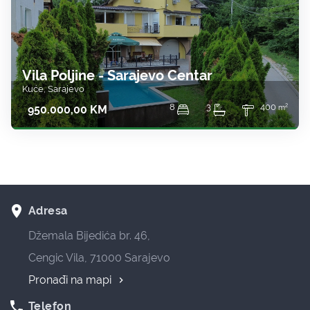
Vila Poljine - Sarajevo Centar
Kuće, Sarajevo
2
8
3
400
950.000,00 KM
m
room
Adresa
Džemala Bijedića br. 46,
Cengic Vila, 71000 Sarajevo
Pronađi na mapi
phone
Telefon