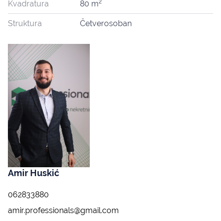
2
Kvadratura
80 m
Struktura
Četverosoban
Amir Huskić
062833880
amir.professionals@gmail.com