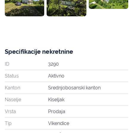
Specifikacije nekretnine
ID
3290
Status
Aktivno
Kanton
Srednjobosanski kanton
Naselje
Kiseljak
Vrsta
Prodaja
Tip
Vikendice