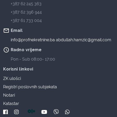
+387 62 245 363
+387 62 396 944
+387 61 733 004
mail_outline
Email
info@profnekretnine.ba
abdullah.hamzic@gmail.com
access_time
Radno vrijeme
Pon - Sub 08:00- 17:00
Korisni linkovi
ZK ulošci
Registri poslovnih subjekata
Notari
Katastar