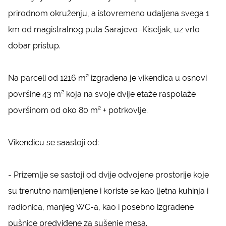
prirodnom okruženju, a istovremeno udaljena svega 1
km od magistralnog puta Sarajevo–Kiseljak, uz vrlo
dobar pristup.
Na parceli od 1216 m² izgrađena je vikendica u osnovi
površine 43 m² koja na svoje dvije etaže raspolaže
površinom od oko 80 m² + potrkovlje.
Vikendicu se saastoji od:
- Prizemlje se sastoji od dvije odvojene prostorije koje
su trenutno namijenjene i koriste se kao ljetna kuhinja i
radionica, manjeg WC-a, kao i posebno izgrađene
pušnice predviđene za sušenje mesa.