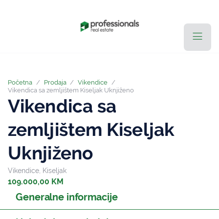
Početna
/
Prodaja
/
Vikendice
/
Vikendica sa zemljištem Kiseljak Uknjiženo
Vikendica sa
zemljištem Kiseljak
Uknjiženo
Vikendice, Kiseljak
109.000,00 KM
Generalne informacije