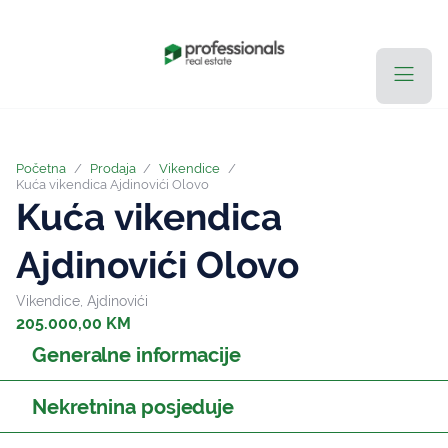
Početna
/
Prodaja
/
Vikendice
/
Kuća vikendica Ajdinovići Olovo
Kuća vikendica
Ajdinovići Olovo
Vikendice, Ajdinovići
205.000,00 KM
Generalne informacije
Nekretnina posjeduje