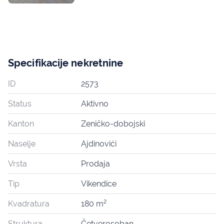
Specifikacije nekretnine
ID
2573
Status
Aktivno
Kanton
Zeničko-dobojski
Naselje
Ajdinovići
Vrsta
Prodaja
Tip
Vikendice
2
Kvadratura
180 m
Struktura
Četverosoban