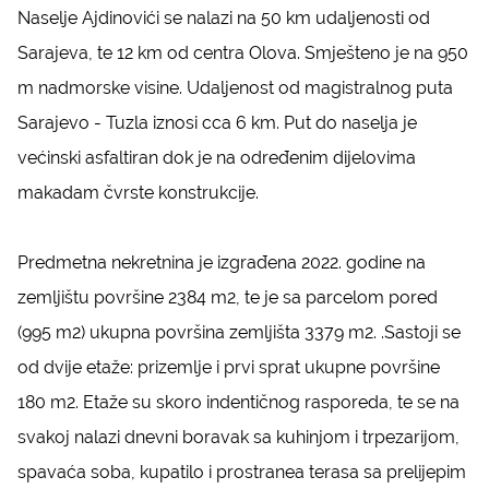
Naselje Ajdinovići se nalazi na 50 km udaljenosti od
Sarajeva, te 12 km od centra Olova. Smješteno je na 950
m nadmorske visine. Udaljenost od magistralnog puta
Sarajevo - Tuzla iznosi cca 6 km. Put do naselja je
većinski asfaltiran dok je na određenim dijelovima
makadam čvrste konstrukcije.
Predmetna nekretnina je izgrađena 2022. godine na
zemljištu površine 2384 m2, te je sa parcelom pored
(995 m2) ukupna površina zemljišta 3379 m2. .Sastoji se
od dvije etaže: prizemlje i prvi sprat ukupne površine
180 m2. Etaže su skoro indentičnog rasporeda, te se na
svakoj nalazi dnevni boravak sa kuhinjom i trpezarijom,
spavaća soba, kupatilo i prostranea terasa sa prelijepim