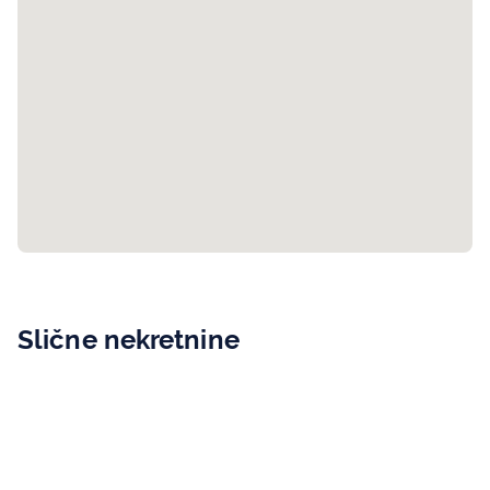
Vikendica Gornje Vlakovo Ilidža
Slične nekretnine
Sarajevo
Vikendice, Sarajevo
2
3
1
74
210.000,00 KM
m
PRODAJA