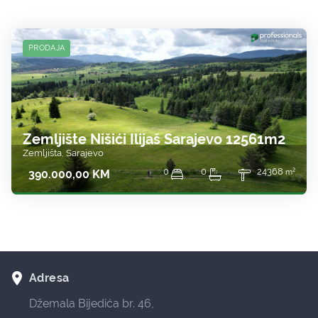
PRODAJA
Zemljište Nišići Ilijaš Sarajevo 12561m2
Zemljišta, Sarajevo
2
0
0
24368
390.000,00 KM
m
room
Adresa
Džemala Bijedića br. 46,