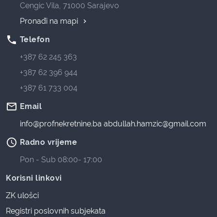
Cengic Vila, 71000 Sarajevo
Pronađi na mapi
phone
Telefon
+387 62 245 363
+387 62 396 944
+387 61 733 004
mail_outline
Email
info@profnekretnine.ba
abdullah.hamzic@gmail.com
access_time
Radno vrijeme
Pon - Sub 08:00- 17:00
Korisni linkovi
ZK ulošci
Registri poslovnih subjekata