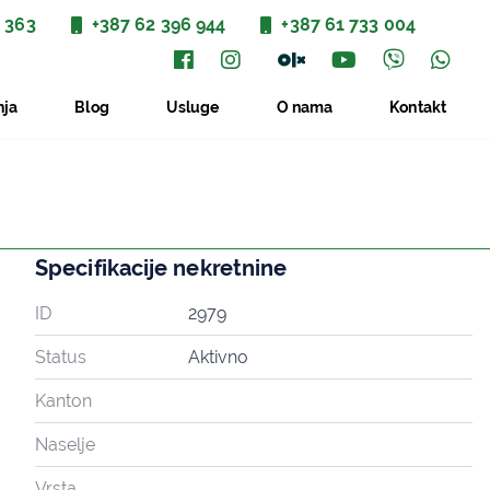
 363
+387 62 396 944
+387 61 733 004
nja
Blog
Usluge
O nama
Kontakt
Specifikacije nekretnine
ID
2979
Status
Aktivno
Kanton
Naselje
Vrsta