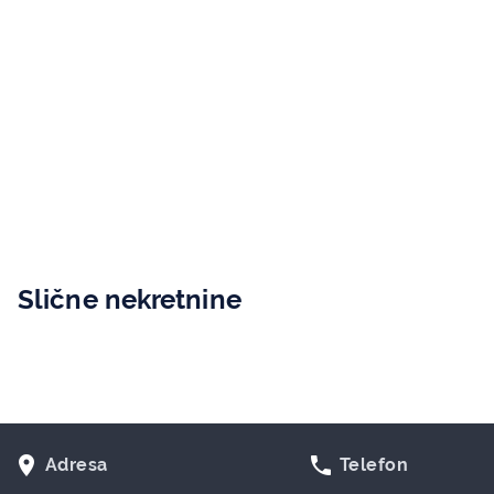
Slične nekretnine
room
phone
Adresa
Telefon